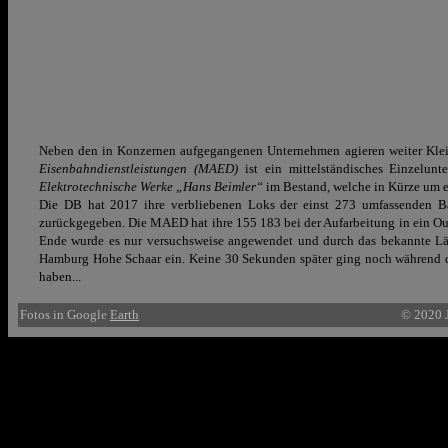
Neben den in Konzernen aufgegangenen Unternehmen agieren weiter Klei
Eisenbahndienstleistungen (MAED)
ist ein mittelständisches Einzelu
Elektrotechnische Werke „Hans Beimler“
im Bestand, welche in Kürze um ei
Die DB hat 2017 ihre verbliebenen Loks der einst 273 umfassenden 
zurückgegeben. Die MAED hat ihre 155 183 bei der Aufarbeitung in ein Out
Ende wurde es nur versuchsweise angewendet und durch das bekannte Lä
Hamburg Hohe Schaar ein. Keine 30 Sekunden später ging noch während der
haben...
Fotos in Google
Earth
© 2020 J