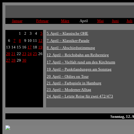
Januar
Februar
März
April
Mai
Juni
Juli
1
2
3
4
5
5. April – Klassische OHE
6
7
8
9
10
11
12
7. April – Klassiker-Parade
13
14
15
16
17
18
19
8. April – Abschiedsstimmung
20
21
22
23
24
25
26
12. April – Reichsbahn am Reiherstieg
27
28
29
30
17. April – Vielfalt rund um den Kirchturm
19. April – Punktlandungen am Sonntag
20. April – Oldies on Tour
21. April – Farbspiele in Hamburg
23. April – Moderner Alltag
24. April – Letzte Reise für zwei 472/473
Sonntag, 12. 