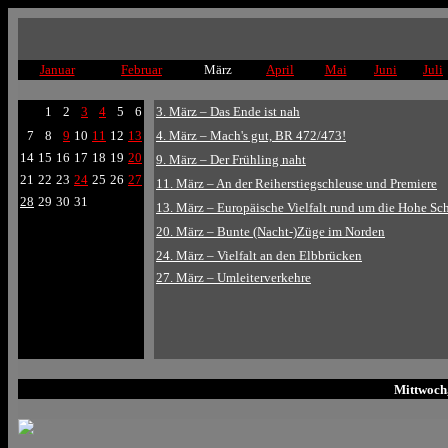
Januar
Februar
März
April
Mai
Juni
Juli
1
2
3
4
5
6
3. März – Das Ende ist nah
7
8
9
10
11
12
13
4. März – Mach's gut, BR 472/473!
14
15
16
17
18
19
20
9. März – Der Frühling naht
21
22
23
24
25
26
27
11. März – An der Reiherstiegschleuse und Premiere
28
29
30
31
13. März – Europäische Vielfalt rund um die Hohe Sc
20. März – Bunte (Nacht-)Züge im Norden
24. März – Vielfalt an den Elbbrücken
27. März – Umleiterverkehre
Mittwoch,