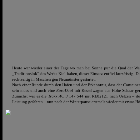
Heute war wieder einer der Tage wo man bei Sonne pur die Qual der Wahl
„Traditionslok“ des Werks Kiel haben, dieser Einsatz entfiel kurzfristig.
rechtzeitig in Maschen gen Neumünster gestartet.
Nach einer Runde durch den Hafen und der Erkenntnis, dass der Containe
sein muss und auch eine
EuroDual
mit Kesselwagen aus Hohe Schaar gera
Zunächst war es die
Traxx AC
3
147 544 mit RE82121 nach Uelzen – der g
Leistung gefahren – nun nach der Winterpause erstmals wieder mit etwas 