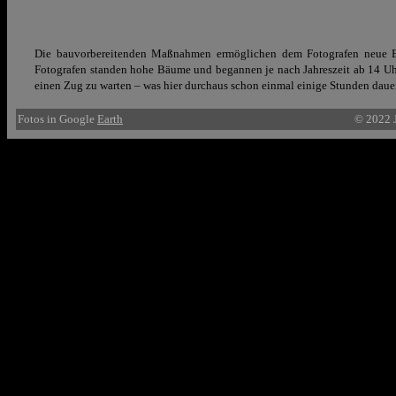
Die bauvorbereitenden Maßnahmen ermöglichen dem Fotografen neue Ein
Fotografen standen hohe Bäume und begannen je nach Jahreszeit ab 14 Uhr
einen Zug zu warten – was hier durchaus schon einmal einige Stunden dau
Fotos in Google
Earth
© 2022 J