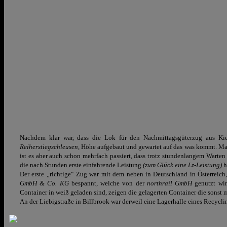
Nachdem klar war, dass die Lok für den Nachmittagsgüterzug aus Ki
Reiherstiegschleusen
, Höhe aufgebaut und gewartet auf das was kommt. Ma
ist es aber auch schon mehrfach passiert, dass trotz stundenlangem Warte
die nach Stunden erste einfahrende Leistung
(zum Glück eine Lz-Leistung)
h
Der erste „richtige“ Zug war mit dem neben in Deutschland in Österrei
GmbH & Co. KG
bespannt, welche von der
northrail GmbH
genutzt wir
Container in weiß geladen sind, zeigen die gelagerten Container die sonst 
An der Liebigstraße in Billbrook war derweil eine Lagerhalle eines Recycl