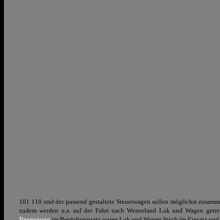
101 110 und der passend gestaltete
Steuerwagen sollen möglichst zusammen
zudem werden u.a. auf der Fahrt nach Westerland Lok und Wagen getren
Begegnung
im Betriebseinsatz waren Lok und Wagen frisch im Einsatz und