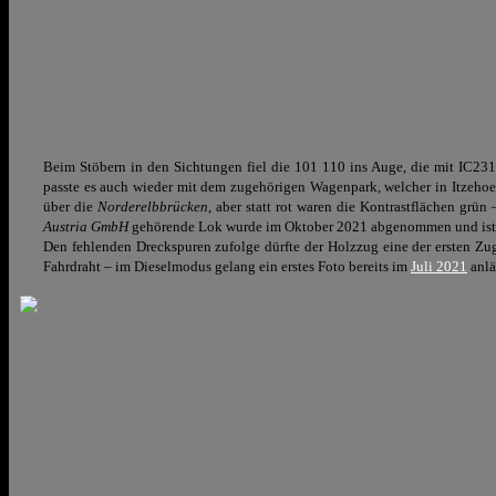
Beim Stöbern in den Sichtungen fiel die 101 110 ins Auge, die mit IC231
passte es auch wieder mit dem zugehörigen Wagenpark, welcher in Itzeh
über die
Norderelbbrücken
, aber statt rot waren die Kontrastflächen grün
Austria GmbH
gehörende Lok wurde im Oktober 2021 abgenommen und ist 
Den fehlenden Dreckspuren zufolge dürfte der Holzzug eine der ersten Zugl
Fahrdraht – im Dieselmodus gelang ein erstes Foto bereits im
Juli 2021
anlä