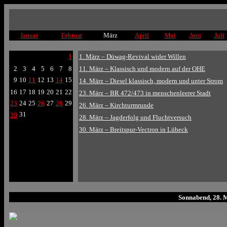
Januar
Februar
März
April
Mai
Juni
Juli
1
1. März – Düwag-Revival wider Willen
2
3
4
5
6
7
8
11. März – Klassisch und modern auf der OHE
9
10
11
12
13
14
15
14. März – Diesel klassisch, modern und unter Strom
16
17
18
19
20
21
22
23. März – BR 472/473 in menschenleerer Stadt
23
24
25
26
27
28
29
26. März – Kirchturmrunde
31
30
28. März – Jagderfolg und Fluchtversuch
30. März – Breitspur-Vectron in Lübeck
Sonnabend, 28. 