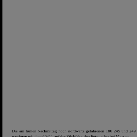
Die am frühen Nachmittag noch nordwärts gefahrenen 186 245 und 249 
passieren mit dem
69411 auf der Rückfahrt den Fotografen bei Marxen.