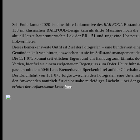
Seit Ende Januar 2020 ist eine dritte Lokomotive des
RAILPOOL
-Bestande
138 im klassischen RAILPOOL-Design kam als dritte Maschine noch die 
aktuell letzte hauptuntersuchte Lok der BR 151 und trägt eine Überset
Lokvermieter.
Dieses bemerkenswerte Outfit ist Ziel der Fotografen – eine bundesweit ei
Gemünden kalt von hinten, inzwischen ist sie im Stillstandsmanagement der
Die 151 075 kommt seit etlichen Tagen rund um Hamburg zum Einsatz, doch 
Verden, hier fiel sie einem zielgenauem Regenguss zum Opfer. Heute fuhr
passiert mit dem 50461 aus Bremerhaven-Speckenbüttel auf der Güterbahn 
Der Durchfahrt von 151 075 folgte zwischen den Fotografen eine Unterhal
den Anwesenden natürlich für ein beinahe mitleidiges Lächeln – bei der 
erfährt der aufmerksame Leser
hier
.