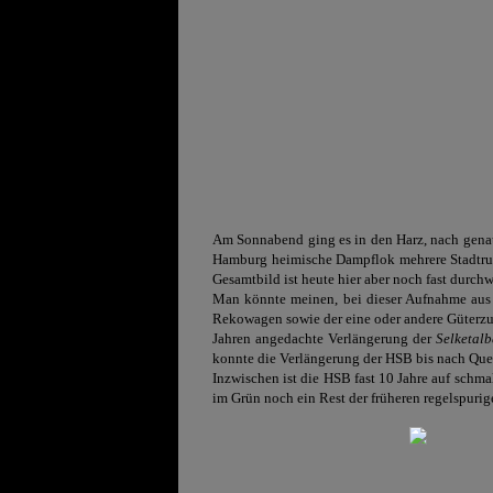
Am Sonnabend ging es in den Harz, nach genau
Hamburg heimische Dampflok mehrere Stadtrund
Gesamtbild ist heute hier aber noch fast durch
Man könnte meinen, bei dieser Aufnahme aus 
Rekowagen sowie der eine oder andere Güterzug.
Jahren angedachte Verlängerung der
Selketal
konnte die Verlängerung der HSB bis nach Que
Inzwischen ist die HSB fast 10 Jahre auf schm
im Grün noch ein Rest der früheren regelspuri