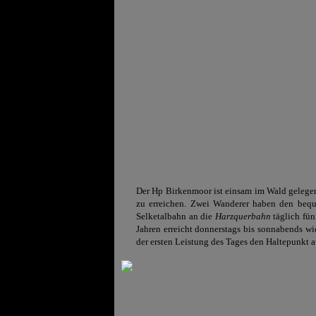
Der Hp Birkenmoor ist einsam im Wald
gelegen
zu erreichen. Zwei Wanderer haben den bequ
Selketalbahn an die
Harzquerbahn
täglich fün
Jahren erreicht donnerstags bis sonnabends w
der ersten Leistung des Tages den Haltepunkt a