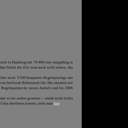
eich in Hamburg mit 78 468 eine langjährig in
z bleibt die Zeit zwar auch nicht stehen, das
n hier noch
V100-
bespannte Regelspurzüge mit
 im Stellwerk Ballenstedt Ost. Die ohnehin seit
 Regelspurstrecke neuen Antrieb und bis 2006
äre es nie anders gewesen – würde nicht rechts
 Grün überlisten konnte, sieht man
hier
.