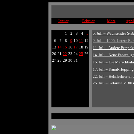
Januar
Februar
März
April
1
2
3
4
5
5. Juli – Wachsendes S
6
7
8
9
10
11
12
9. Juli – 1995: Letzte R
13
14
15
16
17
18
19
11. Juli – Andere Perspek
20
21
22
23
24
25
26
14. Juli – Neue Fahrzeug
27
28
29
30
31
15. Juli – Die Marschbah
17. Juli – Kanal-Hopping
22. Juli – Heimkehrer und
25. Juli – Getarnte V180