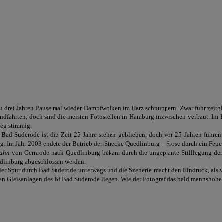
 drei Jahren Pause mal wieder Dampfwolken im Harz schnuppern. Zwar fuhr zeitgl
fahrten, doch sind die meisten Fotostellen in Hamburg inzwischen verbaut. Im Har
weg stimmig.
Bad Suderode ist die Zeit 25 Jahre stehen geblieben, doch vor 25 Jahren fuhre
 Im Jahr 2003 endete der Betrieb der Strecke Quedlinburg – Frose durch ein Feuer
bahn
von Gernrode nach Quedlinburg bekam durch die ungeplante Stilllegung der
dlinburg abgeschlossen werden.
aler Spur durch Bad Suderode unterwegs und die Szenerie macht den Eindruck, als w
gen Gleisanlagen des Bf Bad Suderode liegen. Wie der Fotograf das bald mannshohe