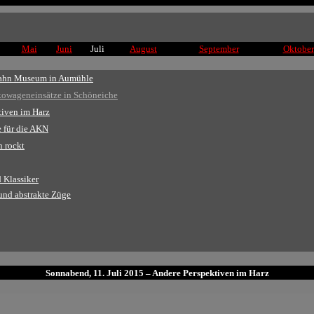
Mai
Juni
Juli
August
September
Oktober
-Bahn Museum in Aumühle
ekowageneinsätze in Schöneiche
tiven im Harz
e für die AKN
n rockt
 Klassiker
 und abstrakte Züge
Sonnabend, 11. Juli 2015 – Andere Perspektiven im Harz