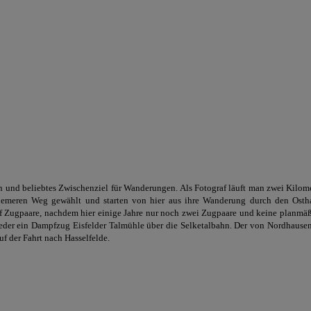
 und beliebtes Zwischenziel für Wanderungen. Als Fotograf läuft man zwei Kilo
emeren Weg gewählt und starten von hier aus ihre Wanderung durch den Ostha
f Zugpaare, nachdem hier einige Jahre nur noch zwei Zugpaare und keine planmä
ieder ein Dampfzug Eisfelder Talmühle über die Selketalbahn. Der von Nordhausen 
uf der Fahrt nach Hasselfelde.