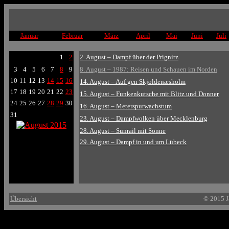
Januar
Februar
März
April
Mai
Juni
Juli
1
2
2. August – Dampf über der Prignitz
3
4
5
6
7
8
9
8. August – 1987: Reisen und Schauen im Norden
10
11
12
13
14
15
16
14. August – Auf gen Skjoldenæsholm
17
18
19
20
21
22
23
15. August – Funkenkutsche mit Blitz und Donner
24
25
26
27
28
29
30
16. August – Meterspurwachstum
31
23. August – Dampfwolken über Mecklenburg
28. August – Sunrail mit Sonne
29. August – Dampf in und um Lübeck
Übersicht
© 2015 J