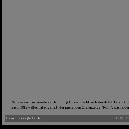
Nach einer Kurzwende in Hamburg-Altona macht sich der 460 017 als Er
nach Köln – diesmal sogar mit der passenden Zielanzeige "Köln", was leider
Fotos in Google
Earth
© 2012 J