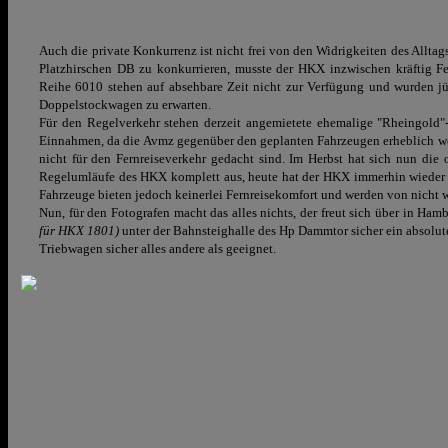
Auch die private Konkurrenz ist nicht frei von den Widrigkeiten des All
Platzhirschen DB zu konkurrieren, musste der HKX inzwischen kräftig F
Reihe 6010 stehen auf absehbare Zeit nicht zur Verfügung und wurden jü
Doppelstockwagen zu erwarten.
Für den Regelverkehr stehen derzeit angemietete ehemalige "Rheingold
Einnahmen, da die Avmz
gegenüber den geplanten Fahrzeugen
erheblich w
nicht für den Fernreiseverkehr gedacht sind. Im Herbst hat sich nun die
Regelumläufe des HKX komplett aus, heute hat der HKX immerhin wieder
Fahrzeuge bieten jedoch keinerlei Fernreisekomfort und werden von nicht
Nun, für den Fotografen macht das alles nichts, der freut sich über in H
für HKX 1801)
unter der Bahnsteighalle des Hp Dammtor sicher ein absolu
Triebwagen sicher alles andere als geeignet.