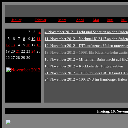
Januar
Februar
März
April
Mai
Juni
Juli
1
2
3
4
4. November 2012 – Licht und Schatten an den Süder
5
6
7
8
9
10
11
11. November 2012 – Nochmal IC 2417 an den Süder
12
13
14
15
16
17
18
12. November 2012 – DT5 auf neuen Pfaden unterwe
19
20
21
22
23
24
25
13. November 2012 – 1998: Ein Klassiker kehrt zurü
26
27
28
29
30
16. November 2012 – MittelrheinBahn macht auf HK
18. November 2012 – Rückkehr der Totgeglaubten
21. November 2012 – TEE 9 mit der BR 103 und DT5
24. November 2012 – 100. EVU im Hamburger Hafen 
Freitag, 16. Nove