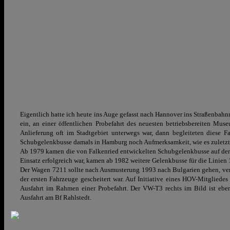
Eigentlich hatte ich heute ins Auge gefasst nach Hannover ins Straßenbah
ein, an einer öffentlichen Probefahrt des neuesten betriebsbereiten M
Anlieferung oft im Stadtgebiet unterwegs war, dann begleiteten diese F
Schubgelenkbusse damals in Hamburg noch Aufmerksamkeit, wie es zuletzt 
Ab 1979 kamen die von Falkenried entwickelten Schubgelenkbusse auf der Li
Einsatz erfolgreich war, kamen ab 1982 weitere Gelenkbusse für die Linien
Der Wagen 7211 sollte nach Ausmusterung 1993 nach Bulgarien gehen, verb
der ersten Fahrzeuge gescheitert war. Auf Initiative eines HOV-Mitgliede
Ausfahrt im Rahmen einer Probefahrt. Der VW-T3 rechts im Bild ist eben
Ausfahrt am Bf Rahlstedt.