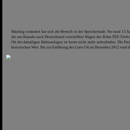
Mächtig verändert hat sich der Bereich in der Speicherstadt. Vor rund 13 Ja
die aus Kanada nach Deutschland verschifften Wagen des RAm-TEE-Triebwa
Ort der damaligen Hafenanlagen ist heute nicht mehr aufzufinden. Die Fre
historischen Wert. Bis zur Eröffnung der Linie U4 im Dezember 2012 wird de