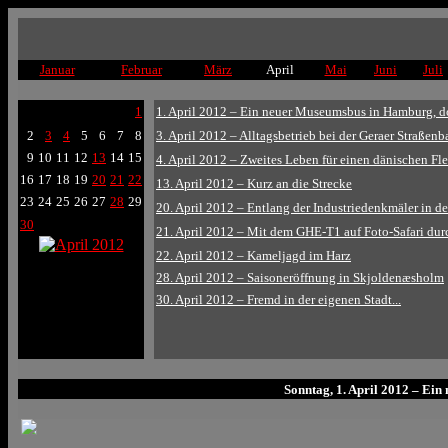
Januar
Februar
März
April
Mai
Juni
Juli
1
1. April 2012 – Ein neuer Museumsbus in Hamburg, doch
2
3
4
5
6
7
8
3. April 2012 – Alltagsbetrieb bei der Geraer Straßen
9
10
11
12
13
14
15
4. April 2012 – Zweites Leben für einen dänischen Fl
16
17
18
19
20
21
22
13. April 2012 – Kurz an die Strecke
23
24
25
26
27
28
29
20. April 2012 – Entlang der Industriedenkmäler in d
30
21. April 2012 – Mit dem GHE-T1 auf Foto-Safari dur
22. April 2012 – Kameljagd im Harz
28. April 2012 – Saisoneröffnung in Skjoldenæsholm
30. April 2012 – Fremd in der eigenen Stadt...
Sonntag, 1. April 2012 – Ein