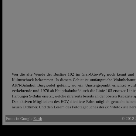
Wer die alte Wende der Busline 102 im Graf-Otto-Weg noch kennt und d
Kulturschock bekommen. In diesem Gebiet ist umfangreiche Wohnbebauung
AKN-Bahnhof Burgwedel geführt, wo ein Umsteigepunkt errichtet wurde
verkehrende und 1976 ab Hauptbahnhof durch die Linie 105 ersetzte Linie 
Harburger S-Bahn ersetzt, welche ihrerseits bereits an der oberen Kapazitätsg
Den aktiven Mitgliedern des HOV, die diese Fahrt möglich gemacht haben,
neuen Oldtimer. Und den Lesern des Fototagebuches der
Bahn
fotokiste her
Fotos in Google
Earth
© 2012 J