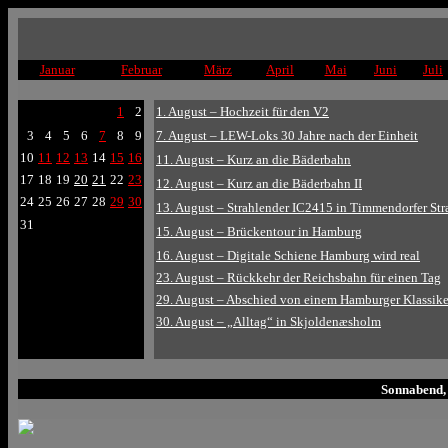
Januar
Februar
März
April
Mai
Juni
Juli
1
2
1. August – Hochzeit für den V2
3
4
5
6
7
8
9
7. August – LEW-Loks 30 Jahre nach der Einheit
10
11
12
13
14
15
16
11. August – Kurz an die Bäderbahn
17
18
19
20
21
22
23
12. August – Kurz an die Bäderbahn II
24
25
26
27
28
29
30
13. August – Strahlender IC2415 in Timmendorfer Str
31
15. August – Brückentour in Hamburg
16. August – Digitale Schiene Hamburg wird real
23. August – Rückkehr der Reichsbahn für einen Tag
29. August – Abschied von einem Hamburger Klassike
30. August – „Alltag“ in Skjoldenæsholm
Sonnabend, 