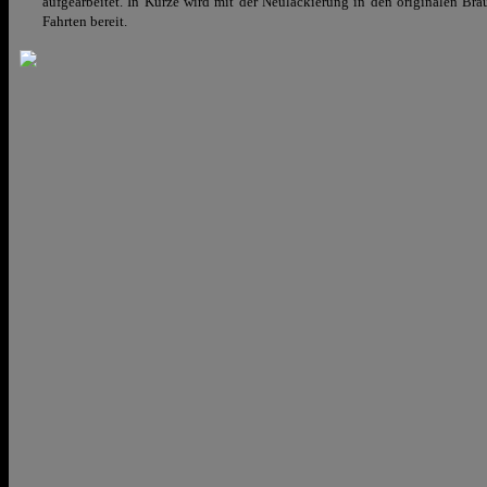
aufgearbeitet. In Kürze wird mit der Neulackierung in den originalen Br
Fahrten bereit.