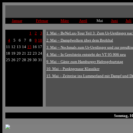
Januar
Februar
März
April
Mai
Juni
Juli
1
2
3
1. Mai – BeNeLux-Tour Teil 3: Zum Ur-Uerdinger n
4
5
6
7
8
9
10
2. Mai – Dampfwolken über dem Brohltal
11
12
13
14
15
16
17
3. Mai – Nochmals zum Ur-Uerdinger und zur preußi
18
19
20
21
22
23
24
4. Mai – In Gerolstein entsteht der VT 95 906 neu
25
26
27
28
29
30
31
9. Mai – Gäste zum Hamburger Hafengeburtstag
10. Mai – Punktgenaue Klassiker
15. Mai – Zeitreise ins Lummerland mit Dampf und Di
Sonntag, 1