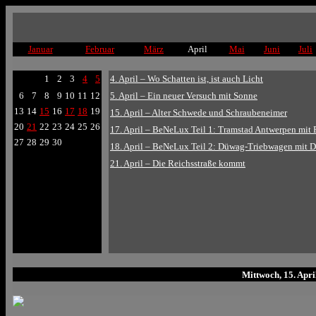
Januar
Februar
März
April
Mai
Juni
Juli
1
2
3
4
5
4. April – Wo Schatten ist, ist auch Licht
6
7
8
9
10
11
12
5. April – Ein neuer Versuch mit Sonne
13
14
15
16
17
18
19
15. April – Alter Schwede und Schraubeneimer
20
21
22
23
24
25
26
17. April – BeNeLux Teil 1: Tramstad Antwerpen m
27
28
29
30
18. April –
BeNeLux Teil 2: Düwag-Triebwagen mit Di
21. April – Die Reichsstraße kommt
Mittwoch, 15. Apr