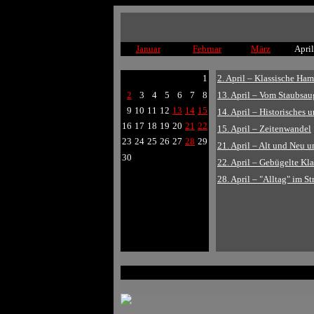
Januar
Februar
März
April
1
2. April – Klassische Ha
2
3
4
5
6
7
8
13. April – Vom Staubsau
9
10
11
12
13
14
15
14. April – Historisches 
16
17
18
19
20
21
22
15. April – Zeitenwandel
23
24
25
26
27
28
29
21. April – Alt und Neu 
30
22. April – Gebügelte Kla
28. April – "Alltag" im