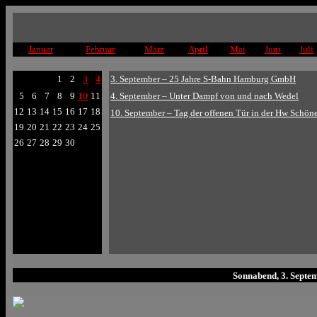
Januar
Februar
März
April
Mai
Juni
Juli
1
2
3
4
3. September – 25 Jahre S-Bahn Hamburg GmbH
5
6
7
8
9
10
11
4. September – Unter Dampf von und nach Wedel
12
13
14
15
16
17
18
10. September – Tag der offenen Tür in der Hw Schön
19
20
21
22
23
24
25
26
27
28
29
30
Sonnabend, 3. Sept