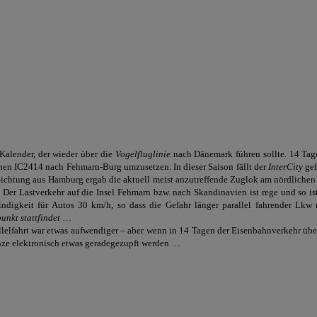
 Kalender, der wieder über die
Vogelfluglinie
nach Dänemark führen sollte. 14 Tage
hen IC2414 nach Fehmarn-Burg umzusetzen. In dieser Saison fällt der
InterCity
gefü
ichtung aus Hamburg ergab die aktuell meist anzutreffende Zuglok am nördliche
. Der Lastverkehr auf die Insel Fehmarn bzw. nach Skandinavien ist rege und so i
windigkeit für Autos 30 km/h, so dass die Gefahr länger parallel fahrender Lkw 
unkt stattfindet
…
llelfahrt war etwas aufwendiger – aber wenn in 14 Tagen der Eisenbahnverkehr übe
ze elektronisch etwas geradegezupft werden …