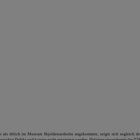
er als üblich im Museum Skjoldenaesholm angekommen, zeigte sich sogleich d
nischen Defekt und konnte nicht eingesetzt werden. Dahinter einsatzbereit der T