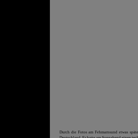
Durch die Fotos am Fehmarnsund etwas spät
Deutschland. Er hatte am Sonnabend einen tech