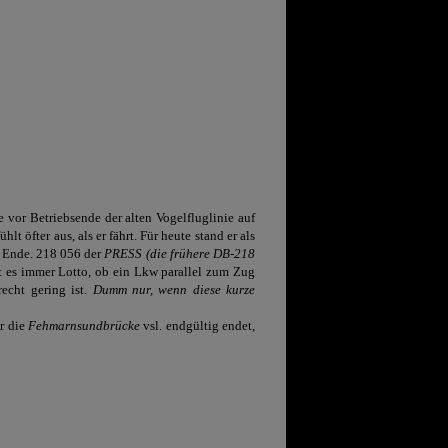
 vor Betriebsende der alten Vogelfluglinie auf
hlt öfter aus, als er fährt. Für heute stand er als
n Ende. 218 056 der
PRESS (die frühere DB-218
st es immer Lotto, ob ein Lkw parallel zum Zug
recht gering ist.
Dumm nur, wenn diese kurze
r die
Fehmarnsundbrücke
vsl. endgültig endet,