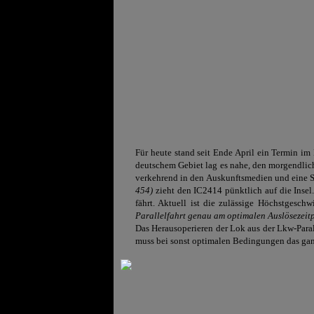
Für heute stand seit Ende April ein Termin im
deutschem Gebiet lag es nahe, den morgendlic
verkehrend in den Auskunftsmedien und eine S
454)
zieht den IC2414 pünktlich auf die Insel
fährt. Aktuell ist die zulässige Höchstgesch
Parallelfahrt genau am optimalen Auslösezeitp
Das Herausoperieren der Lok aus der Lkw-Para
muss bei sonst optimalen Bedingungen das gan