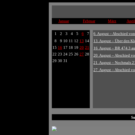
Januar
Februar
März
April
1
2
3
4
5
6
7
6. August – Abschied von 
8
9
10
11
12
13
14
13. August – Über den K
15
16
17
18
19
20
21
16. August – BR 474.3 a
22
23
24
25
26
27
28
20. August – Abschied von
29
30
31
21. August – Nochmals 2
27. August – Abschied von
So