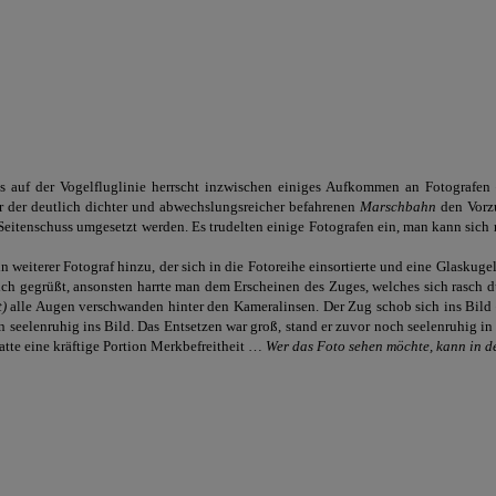
s auf der Vogelfluglinie herrscht inzwischen einiges Aufkommen an Fotografe
er der deutlich dichter und abwechslungsreicher befahrenen
Marschbahn
den Vorzu
Seitenschuss umgesetzt werden. Es trudelten einige Fotografen ein, man kann sich 
eiterer Fotograf hinzu, der sich in die Fotoreihe einsortierte und eine Glaskugel i
dlich gegrüßt, ansonsten harrte man dem Erscheinen des Zuges, welches sich rasc
t)
alle Augen verschwanden hinter den Kameralinsen. Der Zug schob sich ins Bild 
 seelenruhig ins Bild. Das Entsetzen war groß, stand er zuvor noch seelenruhig i
hatte eine kräftige Portion Merkbefreitheit …
Wer das Foto sehen möchte, kann in d