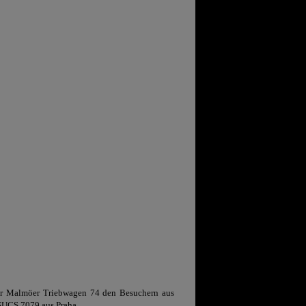
er Malmöer Triebwagen 74 den Besuchern aus
3SUCS 7079 aus Praha.