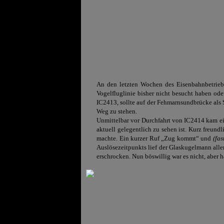
An den letzten Wochen des Eisenbahnbetrieb
Vogelfluglinie bisher nicht besucht haben od
IC2413, sollte auf der Fehmarnsundbrücke als 
Weg zu stehen.
Unmittelbar vor Durchfahrt von IC2414 kam ein w
aktuell gelegentlich zu sehen ist. Kurz freun
machte. Ein kurzer Ruf „Zug kommt“ und
(fas
Auslösezeitpunkts lief der Glaskugelmann allen
erschrocken. Nun böswillig war es nicht, aber 