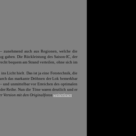
n – zunehmend auch aus Regionen, welche die
g gaben. Die Rückleistung des Saison-IC, der
recht bequem am Strand verteilen, ohne sich im
ns Licht hielt. Das ist ja eine Fototechnik, die
h durch das markante Dröhnen der Lok bemerkbar
– und unmittelbar vor Erreichen des optimalen
n der Reihe. Nun die Töne waren deutlich und er
er Version mit den Originalfotos
weiterlesen
.