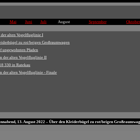
Mai
Juni
Juli
August
September
Oktober
der alten Vogelfluglinie I
leiderbügel zu rot/beigen Großraumwagen
uf ungewohnten Pfaden
 der alten Vogelfluglinie II
18 330 in Ratekau
 der alten Vogelfluglinie - Finale
nnabend, 13. August 2022 – Über den Kleiderbügel zu rot/beigen Großraumwa