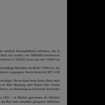
ke nördlich Neustadt(Holst) verkehren, ehe in
rd. Nach den beiden von NOHAB-Lokomotiven
riesland e.V (IGSO)
, heute war eine V200.0 als
triebsfähige Maschine der Reihe V200.0 ist. Als
 bereits vergangene Woche hinter der MY 1138
eneilzüge
. Davon kann heute keine Rede mehr
0 von Bad Harzburg oder Kassel über Goslar,
Zeiten, wo Ratzeburg noch besetzte Stellwerke
n 1851 – in Betrieb genommen als Bahnhof
t am Bau einer ortsnäher gelegenen Bahnlinie