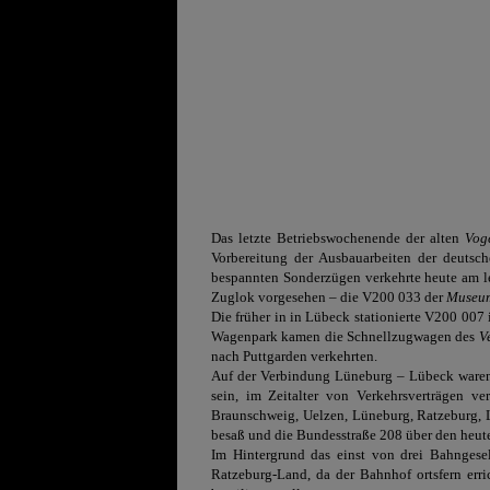
Das letzte Betriebswochenende der alten
Voge
Vorbereitung der Ausbauarbeiten der deutsc
bespannten Sonderzügen verkehrte heute am l
Zuglok vorgesehen – die V200 033 der
Museu
Die früher in in Lübeck stationierte V200 007 
Wagenpark kamen die Schnellzugwagen des
V
nach Puttgarden verkehrten.
Auf der Verbindung Lüneburg – Lübeck waren 
sein, im Zeitalter von Verkehrsverträgen v
Braunschweig, Uelzen, Lüneburg, Ratzeburg, L
besaß und die Bundesstraße 208 über den heu
Im Hintergrund das einst von drei Bahngese
Ratzeburg-Land, da der Bahnhof ortsfern err