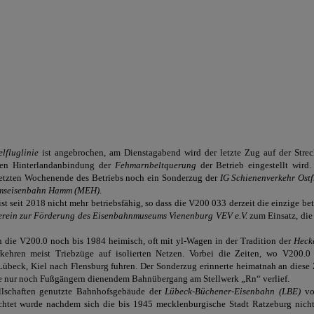
lfluglinie
ist angebrochen, am Dienstagabend wird der letzte Zug auf der Strec
hen Hinterlandanbindung der
Fehmarnbeltquerung
der Betrieb eingestellt wi
etzten Wochenende des Betriebs noch ein Sonderzug der
IG Schienenverkehr Ostf
mseisenbahn Hamm (MEH)
.
ist seit 2018 nicht mehr betriebsfähig, so dass die V200 033 derzeit die einzige be
erein zur Förderung des Eisenbahnmuseums Vienenburg VEV e.V.
zum Einsatz, die
die V200.0 noch bis 1984 heimisch, oft mit yl-Wagen in der Tradition der
Heck
erkehren meist Triebzüge auf isolierten Netzen. Vorbei die Zeiten, wo V200.
übeck, Kiel nach Flensburg fuhren. Der Sonderzug erinnerte heimatnah an diese 
te nur noch Fußgängern dienendem Bahnübergang am Stellwerk „Rn“ verlief.
llschaften genutzte Bahnhofsgebäude der
Lübeck-Büchener-Eisenbahn (LBE)
vo
ichtet wurde nachdem sich die bis 1945 mecklenburgische Stadt Ratzeburg nich