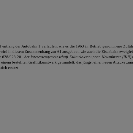
rd entlang der Autobahn 1 verlaufen, wie es die 1963 in Betrieb genommene Zufüh
wird in diesem Zusammenhang zur A1 ausgebaut, wie auch die Eisenbahn zweigleisig
r 628/928 201 der
Interessengemeinschaft Kulturlokschuppen Neumünster (IKN)
a
 einem bestellten Graffitikunstwerk gewandelt, das jüngst einer neuen Attacke zum 
ich ersetzt.