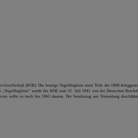
n-Gesellschaft (KOE)
. Die heutige Vogelfluglinie nutzt Teile der 1898 fertigges
r „Vogelfluglinie“ wurde die KOE zum 31. Juli 1941 von der Deutschen Reichs
vien sollte es noch bis 1963 dauern. Der Sonderzug aus Vienenburg durchfähr