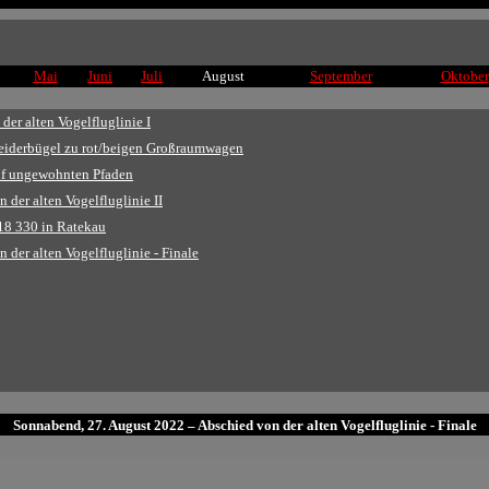
Mai
Juni
Juli
August
September
Oktober
der alten Vogelfluglinie I
leiderbügel zu rot/beigen Großraumwagen
uf ungewohnten Pfaden
 der alten Vogelfluglinie II
18 330 in Ratekau
 der alten Vogelfluglinie - Finale
Sonnabend, 27. August 2022 – Abschied von der alten Vogelfluglinie - Finale