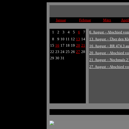
Januar
Februar
März
April
1
2
3
4
5
6
7
6. August – Abschied von 
8
9
10
11
12
13
14
13. August – Über den K
15
16
17
18
19
20
21
16. August – BR 474.3 a
22
23
24
25
26
27
28
20. August – Abschied von
29
30
31
21. August – Nochmals 2
27. August – Abschied von