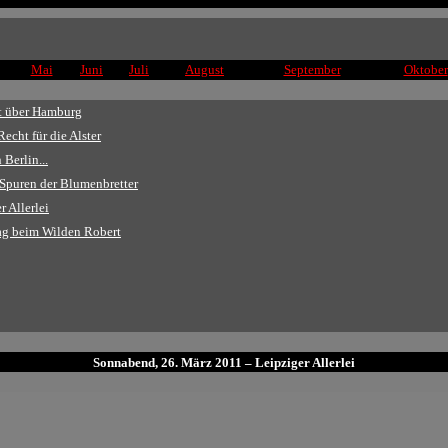
Mai
Juni
Juli
August
September
Oktober
ft über Hamburg
echt für die Alster
Berlin...
Spuren der Blumenbretter
 Allerlei
ag beim Wilden Robert
Sonnabend, 26. März 2011 – Leipziger Allerlei