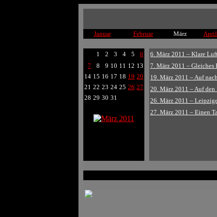
Januar
Februar
März
April
1
2
3
4
5
6
6. März 2011 – Klare Lu
7
8
9
10
11
12
13
7. März 2011 – Gleiches R
14
15
16
17
18
19
20
19. März 2011 – Auf nach 
21
22
23
24
25
26
27
20. März 2011 – Auf den 
28
29
30
31
26. März 2011 – Leipziger
27. März 2011 – Einen T