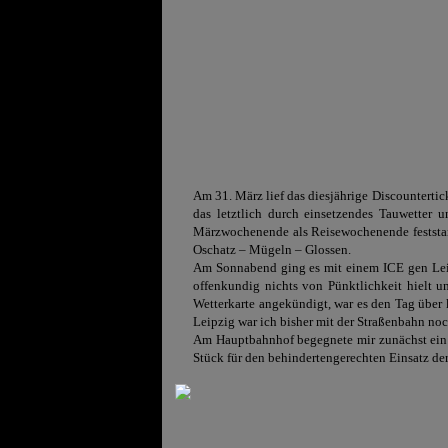
Am 31. März lief das diesjährige Discountertic
das letztlich durch einsetzendes Tauwetter 
Märzwochenende als Reisewochenende feststand
Oschatz – Mügeln – Glossen.
Am Sonnabend ging es mit einem ICE gen Leip
offenkundig nichts von Pünktlichkeit hielt u
Wetterkarte angekündigt, war es den Tag über
Leipzig war ich bisher mit der Straßenbahn noc
Am Hauptbahnhof begegnete mir zunächst ein
Stück für den behindertengerechten Einsatz d