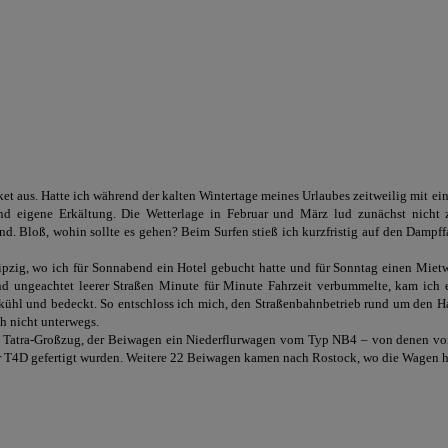
ket aus. Hatte ich während der kalten Wintertage meines Urlaubes zeitweilig mit ein
und eigene Erkältung. Die Wetterlage in Februar und März lud zunächst nicht z
. Bloß, wohin sollte es gehen? Beim Surfen stieß ich kurzfristig auf den Dampff
zig, wo ich für Sonnabend ein Hotel gebucht hatte und für Sonntag einen Mietw
nd ungeachtet leerer Straßen Minute für Minute Fahrzeit verbummelte, kam ich 
 kühl und bedeckt. So entschloss ich mich, den Straßenbahnbetrieb rund um den 
h nicht unterwegs.
 Tatra-Großzug, der Beiwagen ein Niederflurwagen vom Typ NB4 – von denen vo
er T4D gefertigt wurden. Weitere 22 Beiwagen kamen nach Rostock, wo die Wagen h