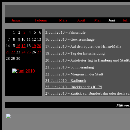
Januar
Februar
März
April
Mai
Juni
Juli
1
2
3
4
5
6
3. Juni 2010 – Fahrschule
7
8
9
10
11
12
13
16. Juni 2010 – Gewissensfrage
14
15
16
17
18
19
20
17. Juni 2010 – Auf den Spuren der Hansa-Mafia
21
22
23
24
25
26
27
19. Juni 2010 – Tag der Entscheidung
28
29
30
20. Juni 2010 – Autofreier Tag in Hamburg und Stadt
21. Juni 2010 – Sommeranfang
22. Juni 2010 – Morgens in der Stadt
24. Juni 2010 – Radbruch
25. Juni 2010 – Rückkehr des IC '79
27. Juni 2010 – Zurück zur Bundesbahn oder doch zu
Mittwoch