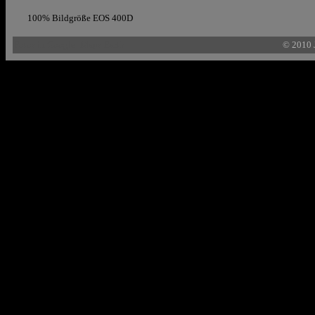
100% Bildgröße
EOS 400D
Fotos in Google:
Maps
Earth
© 2010 