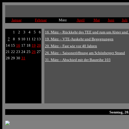
Januar
Februar
März
April
Mai
Juni
Juli
1
2
3
4
5
6
16. März – Rückkehr des TEE und rum um Alster und
7
8
9
10
11
12
13
19. März – VTE-Auskehr und Begegnungen
14
15
16
17
18
19
20
20. März – Fast wie vor 40 Jahren
21
22
23
24
25
26
27
26. März – Saisoneröffnung am Schönberger Strand
28
29
30
31
31. März – Abschied mit der Baureihe 103
Sonntag, 20