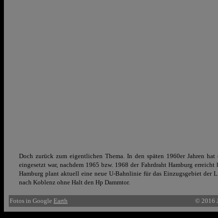
Doch zurück zum eigentlichen Thema. In den späten 1960er Jahren hat 
eingesetzt war, nachdem 1965 bzw. 1968 der Fahrdraht Hamburg erreicht ha
Hamburg plant aktuell eine neue U-Bahnlinie für das Einzugsgebiet der 
nach Koblenz ohne Halt den Hp Dammtor.
Fotos in Google
Earth
© 2016 J