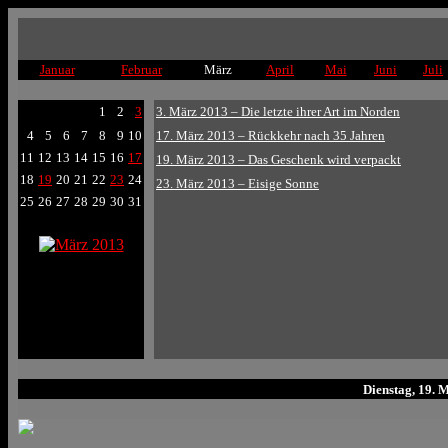
Januar
Februar
März
April
Mai
Juni
Juli
1
2
3
3. März 2013 – Die letzte ihrer Art im Norden
4
5
6
7
8
9
10
17. März 2013 – Rückkehr nach 35 Jahren
11
12
13
14
15
16
17
19. März 2013 – Das Geschenk wird verpackt
18
19
20
21
22
23
24
23. März 2013 – Eisige Sonne
25
26
27
28
29
30
31
Dienstag, 19. 