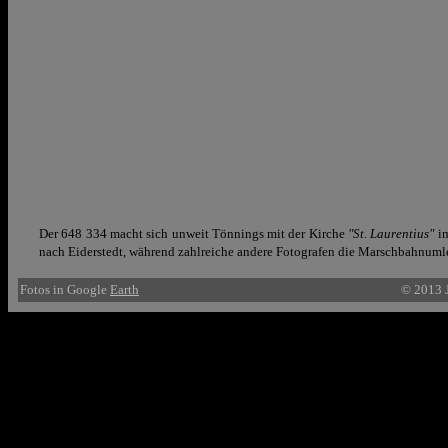
Der 648 334 macht sich unweit Tönnings mit der Kirche
"St. Laurentius"
im
nach Eiderstedt, während zahlreiche andere Fotografen die Marschbahnumleit
Fotos in Google
Earth
© 2013 J