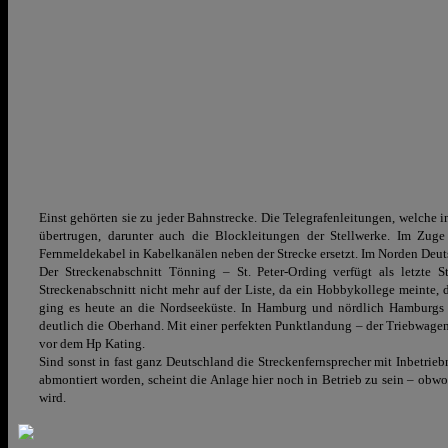
Einst gehörten sie zu jeder Bahnstrecke. Die Telegrafenleitungen, welche
übertrugen, darunter auch die Blockleitungen der Stellwerke. Im Zug
Fernmeldekabel in Kabelkanälen neben der Strecke ersetzt. Im Norden Deuts
Der Streckenabschnitt Tönning – St. Peter-Ording verfügt als letzte S
Streckenabschnitt nicht mehr auf der Liste, da ein Hobbykollege meinte, d
ging es heute an die Nordseeküste. In Hamburg und nördlich Hamburgs 
deutlich die Oberhand. Mit einer perfekten Punktlandung – der Triebwagen
vor dem Hp Kating.
Sind sonst in fast ganz Deutschland die Streckenfernsprecher mit Inbet
abmontiert worden, scheint die Anlage hier noch in Betrieb zu sein – ob
wird.