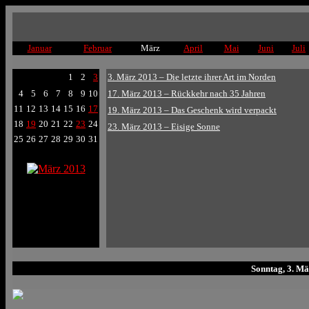
Januar
Februar
März
April
Mai
Juni
Juli
1
2
3
3. März 2013 – Die letzte ihrer Art im Norden
4
5
6
7
8
9
10
17. März 2013 – Rückkehr nach 35 Jahren
11
12
13
14
15
16
17
19. März 2013 – Das Geschenk wird verpackt
18
19
20
21
22
23
24
23. März 2013 – Eisige Sonne
25
26
27
28
29
30
31
Sonntag, 3. Mä