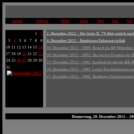
Januar
Februar
März
April
Mai
Juni
Juli
1
2
2. Dezember 2012 – Der letzte IC '79 fährt zurück nac
3
4
5
6
7
8
9
4. Dezember 2012 – Hamburger Fahrzeugvielfalt
10
11
12
13
14
15
16
16. Dezember 2012 – 1989: Besuch im AW München-
17
18
19
20
21
22
23
20. Dezember 2012 – 2002: Die letzten Einsätze der
24
25
26
27
28
29
30
23. Dezember 2012 – 1991: Inselbetrieb mit der BR 4
31
26. Dezember 2012 – 1993: Letzte Reichsbahntage au
27. Dezember 2012 – 1990: Hamburgs Enteisungszüg
Donnerstag, 20. Dezember 2012 – 20