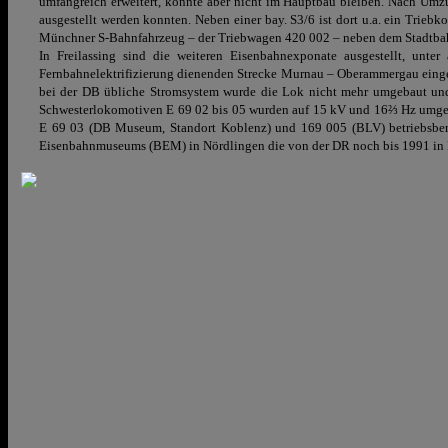
umfangreich erweitert, konnte aber nicht im Hauptbau bleiben. Nach Umz
ausgestellt werden konnten. Neben einer bay. S3/6 ist dort u.a. ein Triebko
Münchner S-Bahnfahrzeug – der Triebwagen 420 002 – neben dem Stadtba
In Freilassing sind die weiteren Eisenbahnexponate ausgestellt, unt
Fernbahnelektrifizierung dienenden Strecke Murnau – Oberammergau eingese
bei der DB übliche Stromsystem wurde die Lok nicht mehr umgebaut u
Schwesterlokomotiven E 69 02 bis 05 wurden auf 15 kV und 16⅔ Hz umgerüst
E 69 03 (DB Museum, Standort Koblenz) und 169 005 (BLV) betriebsberei
Eisenbahnmuseums (BEM) in Nördlingen die von der DR noch bis 1991 in Le