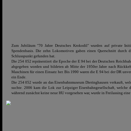
Zum Jubiläum "70 Jahre Deutsches Krokodil" wurden auf private Initi
Spendenbasis. Die zehn Lokomotiven gaben einen Querschnitt durch di
Schlusspunkt gefunden hat.
Die 254 052 repräsentiert die Epoche der E 94 bei der Deutschen Reichba
abgegeben worden und bildeten ab Mitte der 1950er Jahre nach Rückkehr
Maschinen für einen Einsatz her. Bis 1990 waren die E 94 bei der DR unve
ein Ende.
Die 254 052 wurde an das Eisenbahnmuseum Dieringhausen verkauft, welch
suchte. 2006 kam die Lok zur Leipziger Eisenbahngesellschaft, welche d
während zunächst keine neue HU vorgesehen war, wurde in Freilassing eine