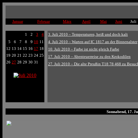
Januar
Februar
März
April
Mai
Juni
Juli
1
2
3
4
3. Juli 2010 – Temperaturen, heiß und doch kalt
5
6
7
8
9
10
11
4. Juli 2010 – Warten auf IC 1817 an der Binnenalster
12
13
14
15
16
17
18
10. Juli 2010 – Farbe ist nicht gleich Farbe
19
20
21
22
23
24
25
17. Juli 2010 – Abenteuerreise zu den Krokodilen
26
27
28
29
30
31
27. Juli 2010 – Die alte Preußin T18 78 468 zu Besuc
Sonnabend, 17. Ju