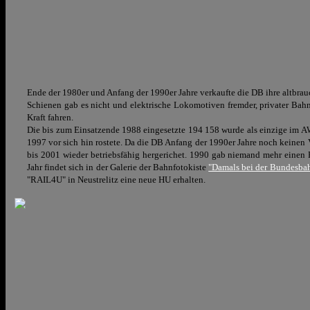
Ende der 1980er und Anfang der 1990er Jahre verkaufte die DB ihre altb
Schienen gab es nicht und elektrische Lokomotiven fremder, privater Bah
Kraft fahren.
Die bis zum Einsatzende 1988 eingesetzte 194 158 wurde als einzige im AW
1997 vor sich hin rostete. Da die DB Anfang der 1990er Jahre noch keinen
bis 2001 wieder betriebsfähig hergerichet. 1990 gab niemand mehr einen P
Jahr findet sich in der Galerie der Bahnfotokiste
"Damals bei der Bundesba
"RAIL4U"
in Neustrelitz eine neue HU erhalten.