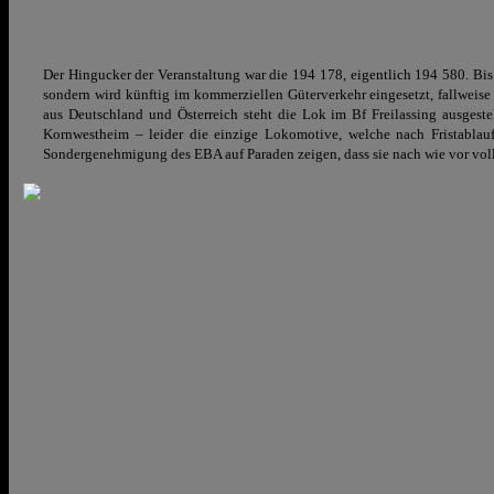
Der Hingucker der Veranstaltung war die 194 178, eigentlich 194 580. Bis
sondern wird künftig im kommerziellen Güterverkehr eingesetzt, fallweise
aus Deutschland und Österreich steht die Lok im Bf Freilassing ausgest
Kornwestheim – leider die einzige Lokomotive, welche nach Fristablauf
Sondergenehmigung des EBA auf Paraden zeigen, dass sie nach wie vor voll 