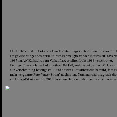
Die letzte von der Deutschen Bundesbahn eingesetzte Altbauellok war die 
am gewinnbringenden Verkauf ihres Fahrzeugbestandes interessiert. Diverse
1987 im AW Karlsruhe zum Verkauf abgestellten Loks 1988 verschrottet.
Dazu gehörte auch die Lokomotive 194 178, welche bei der Fa. Dück versc
zur Verschrottung bereitgestellt und
bereits aller Anbauteile beraubt,
fotogr
mehr vergönnte Foto "unter Strom" nachholen. Nun, mancher mag sich die
an Altbau-E-Loks – sorgt 2010 fur einen Hype und dann noch an einer eige