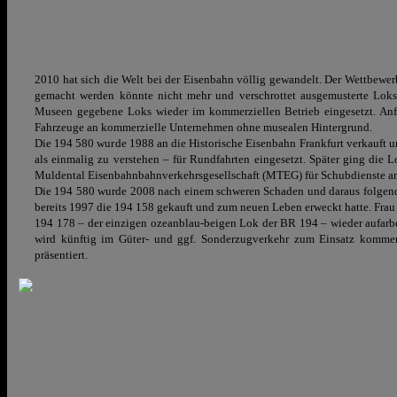
2010 hat sich die Welt bei der Eisenbahn völlig gewandelt. Der Wettbewer
gemacht werden könnte nicht mehr und verschrottet ausgemusterte Lok
Museen gegebene Loks wieder im kommerziellen Betrieb eingesetzt. Anfa
Fahrzeuge an kommerzielle Unternehmen ohne musealen Hintergrund.
Die 194 580 wurde 1988 an die Historische Eisenbahn Frankfurt verkauft u
als einmalig zu verstehen – für Rundfahrten eingesetzt. Später ging die 
Muldental Eisenbahnbahnverkehrsgesellschaft (MTEG) für Schubdienste an
Die 194 580 wurde 2008 nach einem schweren Schaden und daraus folgende
bereits 1997 die 194 158 gekauft und zum neuen Leben erweckt hatte. Frau 
194 178 – der einzigen ozeanblau-beigen Lok der BR 194 – wieder aufarbe
wird künftig im Güter- und ggf. Sonderzugverkehr zum Einsatz kommen
präsentiert.