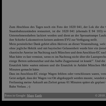
Zum Abschluss des Tages noch ein Foto der 1020 041, der Lok die die Ge
Staatsbahnzuständen restauriert, ist die 1020 041 (ehemals E 94 103
Unternehmensfarben lackiert worden und dient
an der Spessartrampe Lau
ihre Schiebe-Lokomotiven keinen anderen EVU zur Verfügung stellt.
Mein persönlicher Dank gehört allen Aktiven an dieser Veranstaltung, welc
ohne jegliche Hektik und mit bayrischer Gelassenheit wurde hier ein (neude
chaotische Anreise im Nachtzug nach München und dem Anschluss-EC nach 
Man hätte es fast vermisst, wenn es im Nachtzug nicht über die Lautsprech
einige Betten unbenutzbar und das halbe Zugpersonal ist krank!". Und die 
Ersatzlok hätte warten müssen und die Ersatzlok in Anfahrt München Hb
Minuten gemacht hätte.
Dass im Anschluss-EC einige Wagen fehlten oder verschlossen waren, vers
Geist aufgab, dass der Wagen vor Ort abgekuppelt werden musste, wundert e
Freilassing meine Ankunft am Zielort genau 61 Minuten später als geplant
Bahn Verlass. ;-)
Fotos in Google:
Maps
Earth
© 2010 