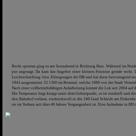
Recht spontan ging es am Sonnabend in Richtung Harz. Während im Norden
pur angesagt. Da kam das Angebot einer kleinen Fototour gerade recht. 
Leichtschnellzug- bzw. Eilzugwagen der DB und hat diese hervorragend rest
1943 ausgestattete 52 1360 im Bestand, welche 1989 von der Stadt Viene
Nach einer vollbetriebsfähigen Aufarbeitung kommt die Lok seit 2004 auf 
Die Temperatur liegt knapp unter dem Gefrierpunkt, es ist windstill und 
den Bahnhof verlässt, eindrucksvoll in die 180 Grad Schleife am Finken
sie im Vorharz seit über 40 Jahren Vergangenheit ist. Eine Aufnahme in HD 