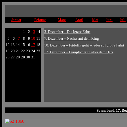
Januar
Februar
März
April
Mai
Juni
Juli
1
2
3
4
3. Dezember – Die letzte Fahrt
5
6
7
8
9
10
11
7. Dezember – Nachts auf dem Ring
12
13
14
15
16
17
18
10. Dezember – Fridolin geht wieder auf große Fahrt
19
20
21
22
23
24
25
17. Dezember – Dampfwolken über dem Harz
26
27
28
29
30
31
Sonnabend, 17. D