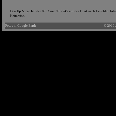
Den Hp Sorge hat der 8903 mit 99 7245 auf der Fahrt nach Eisfelder Talm
Heimreise.
Fotos in Google
Earth
© 2016 J