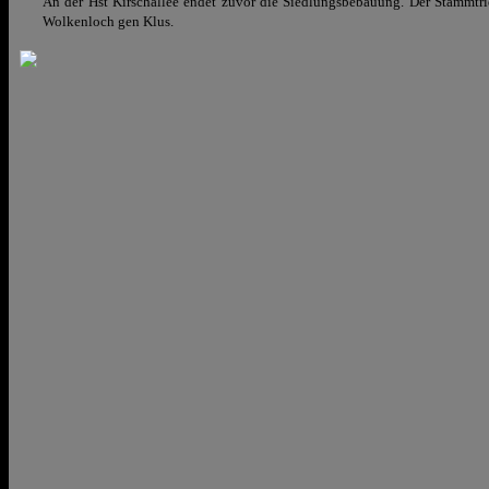
An der Hst Kirschallee endet zuvor die Siedlungsbebauung. Der Stammtrie
Wolkenloch gen Klus.