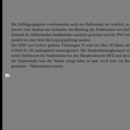
Die Stilllegungspläne verschwanden auch aus Halberstadt nie wirklich, so 
derzeit vom Stadtrat mit Auslaufen der Bindung der Fördermittel zur Gle
Zukunft der Halberstädter Straßenbahn zunächst gesichert und die HVG b
parallel zu einer Serie für Leipzig gefertigt wurden.
Der 1939 von
Lindner
gebaute Triebwagen 31 wird seit über 30 Jahren fü
LOWA-Tw 36 umfangreich instandgesetzt. Der Sonderfahrzeugbestand in Ha
welch Stellenwert die Straßenbahn bei den Mitarbeitern der HVG und der B
der Gröperstraße kam die Wende einige Jahre zu spät, noch kurz vor de
gestaltete – Plattenbauten ersetzt.