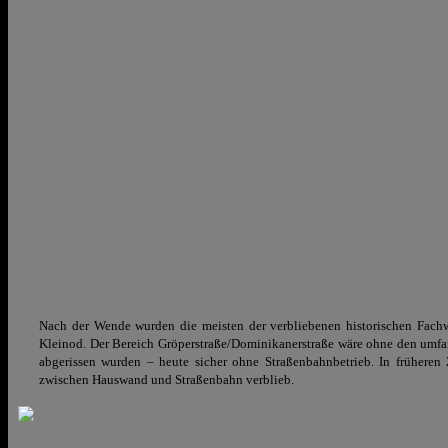
Nach der Wende wurden die meisten der verbliebenen historischen Fachwe
Kleinod. Der B
ereich Gröperstraße/Dominikanerstraße wäre o
hne den umf
abgerissen wurden – heute sicher ohne Straßenbahnbetrieb. In früheren 
zwischen Hauswand und Straßenbahn verblieb.