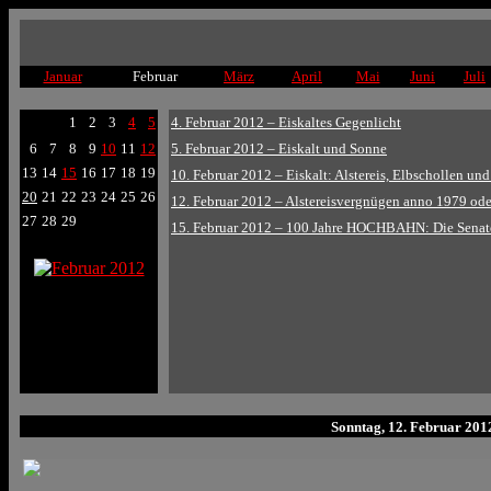
Januar
Februar
März
April
Mai
Juni
Juli
1
2
3
4
5
4. Februar 2012 – Eiskaltes Gegenlicht
6
7
8
9
10
11
12
5. Februar 2012 – Eiskalt und Sonne
13
14
15
16
17
18
19
10. Februar 2012 – Eiskalt: Alstereis, Elbschollen un
20
21
22
23
24
25
26
12. Februar 2012 – Alstereisvergnügen anno 1979 ode
27
28
29
15. Februar 2012 – 100 Jahre HOCHBAHN: Die Senat
Sonntag, 12. Februar 201