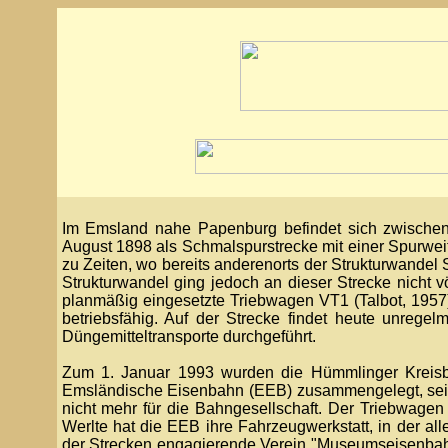
Im Emsland nahe Papenburg befindet sich zwischen
August 1898 als Schmalspurstrecke mit einer Spurwe
zu Zeiten, wo bereits anderenorts der Strukturwandel 
Strukturwandel ging jedoch an dieser Strecke nicht vö
planmäßig eingesetzte Triebwagen VT1 (Talbot, 1957)
betriebsfähig. Auf der Strecke findet heute unrege
Düngemitteltransporte durchgeführt.
Zum 1. Januar 1993 wurden die Hümmlinger Kreis
Emsländische Eisenbahn (EEB) zusammengelegt, seit
nicht mehr für die Bahngesellschaft. Der Triebwagen
Werlte hat die EEB ihre Fahrzeugwerkstatt, in der all
der Strecken engagierende Verein "Museumseisenbahn 