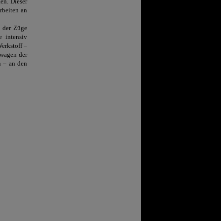
en. Dieser
rbeiten an
g der Züge
e intensiv
erkstoff –
bwagen der
n – an den