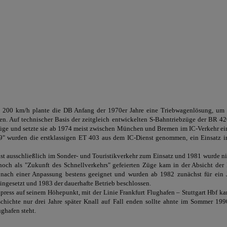
zu 200 km/h plante die DB Anfang der 1970er Jahre eine Triebwagenlösung, um 
en. Auf technischer Basis der zeitgleich entwickelten S-Bahntriebzüge der BR 
Züge
und setzte sie ab 1974 meist zwischen München und Bremen im IC-Verkehr ein. 
79" wurden die erstklassigen ET 403 aus dem IC-Dienst genommen, ein Einsatz 
 ausschließlich im Sonder- und Touristikverkehr zum Einsatz und 1981 wurde ni
noch als "Zukunft des Schnellverkehrs" gefeierten Züge
kam in der Absicht der 
nach einer Anpassung bestens geeignet und wurden ab 1982 zunächst für ein J
ingesetzt und 1983 der dauerhafte Betrieb beschlossen.
xpress auf seinem Höhepunkt, mit der Linie Frankfurt Flughafen – Stuttgart Hbf k
chichte nur drei Jahre später Knall auf Fall enden sollte ahnte im Sommer 199
ghafen steht.