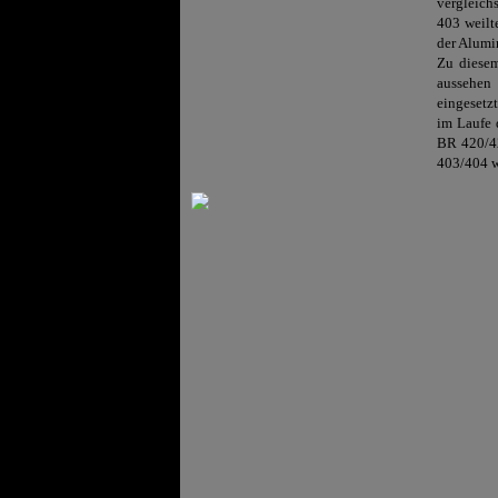
vergleich
403 weilt
der Alumi
Zu diesem
aussehen 
eingesetz
im Laufe 
BR 420/42
403/404 w