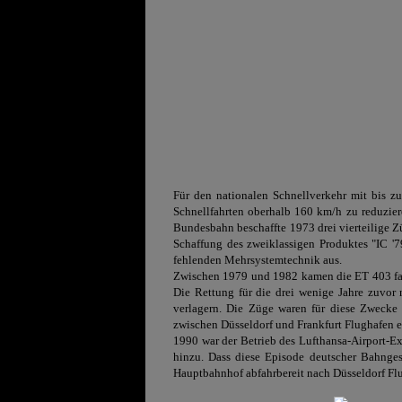
Für den nationalen Schnellverkehr mit bis 
Schnellfahrten oberhalb 160 km/h zu reduzier
Bundesbahn
beschaffte 1973 dre
i vierteilige 
Schaffung des zweiklassigen Produktes "IC '
fehlenden Mehrsystemtechnik aus.
Zwischen 1979 und 1982 kamen die ET 403 fast
Die Rettung für die drei wenige Jahre zuvor 
verlagern. Die Züge waren für diese Zwecke 
zwischen Düsseldorf und Frankfurt Flughafen e
1990 war der Betrieb des Lufthansa-Airport-E
hinzu. Dass diese Episode deutscher Bahnges
Hauptbahnhof abfahrbereit nach Düsseldorf Flu