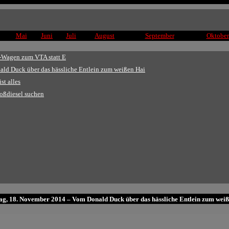
Mai
Juni
Juli
August
September
Oktober
-Wagen zum VTA statt E
ld Duck über das hässliche Entlein zum weißen Hai
st alles
oßdiesel suchen
ag, 18. November 2014 – Vom Donald Duck über das hässliche Entlein zum wei