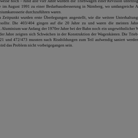
sweise hoch – rund alle vier Jahre wurden die Triebwagen einer Revision unterzog
e im August 1991 zu einer Bedarfsausbesserung in Nürnberg, wo umfangreiche A
niumkarosserie durchzuführen waren.
 Zeitpunkt wurden erste Überlegungen angestellt, wie die weitere Unterhaltun
sollte. Die 403/404 gingen auf die 20 Jahre zu und waren die meisten Jahr
t. Aluminium war Anfang der 1970er Jahre bei der Bahn noch ein ungewöhnlicher W
der Jahre zeigten sich Schwächen in der Konstruktion der Wagenkästen. Die Trie
1 und 472/473 mussten nach Rissbildungen zum Teil aufwendig saniert werde
ird das Problem nicht vorbeigegangen sein.