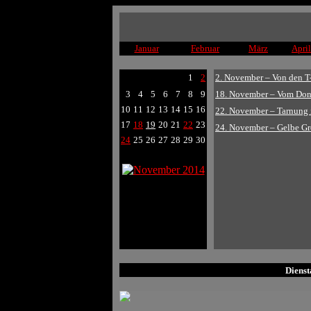
Januar
Februar
März
April
1
2
2. November – Von den T
3
4
5
6
7
8
9
18. November – Vom Dona
10
11
12
13
14
15
16
22. November – Tarnung i
17
18
19
20
21
22
23
24. November – Gelbe Gr
24
25
26
27
28
29
30
Dienst