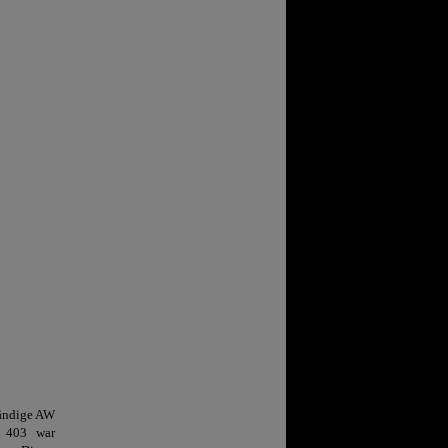
tändige AW
R 403 war