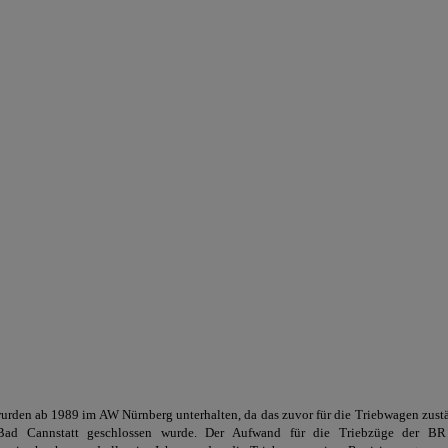
urden ab 1989 im AW Nürnberg unterhalten, da das zuvor für die Triebwagen zus
t-Bad Cannstatt geschlossen wurde. Der Aufwand für die Triebzüge der B