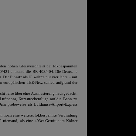
den hohen Gleisverschleiß bei lokbespannten
420/421 entstand die BR 403/404
. Die Deutsche
Der Einsatz als IC währte nur vier Jahre – mit
im europäischen TEE-Netz schied aufgrund der
cht leise über eine Ausmusterung nachgedacht.
Lufthansa, Kurzstreckenflüge auf die Bahn zu
ahr probeweise als Lufthansa-Airport-Express
am noch eine weitere, lokbespannte Verbindung
0 niemand, als eine 403er-Gernitur im Kölner