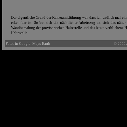
Der eigentliche Grund der Kameramitführung war, dass ich endlich mal ei
erkennbar ist. So bot sich ein nächtlicher Arbeitszug an, sich das näh
Wandbemalung der provisorischen Haltestelle und das letzte verbliebene H
Haltestelle.
Fotos in Google:
Maps
Earth
© 2009 