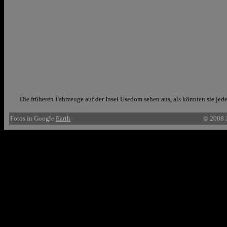
Die früheren Fahrzeuge auf der Insel Usedom sehen aus, als könnten sie jed
Fotos in Google
Earth
© 2008 J