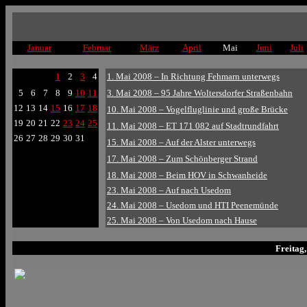
Januar
Februar
März
April
Mai
Juni
Juli
1
2
3
4
1. Mai 2008 – In Richtung Fehmarn unterwegs
5
6
7
8
9
10
11
3. Mai 2008 – 95 Jahre Woltersdorfer Straßenbahn
12
13
14
15
16
17
18
10. Mai 2008 – Vogelfluglinie und große Brücke
19
20
21
22
23
24
25
11. Mai 2008 – ET 171 082 auf Stadtrundfahrt
26
27
28
29
30
31
15. Mai 2008 – Auf der Alster unterwegs
17. Mai 2008 – Zum Schönberger Strand
18. Mai 2008 – Beim HOV in Schwanheide
23. Mai 2008 – Auf nach Usedom
24. Mai 2008 – Usedom und HTI Peenemünde
25. Mai 2008 – Von Usedom nach Hause
Freitag