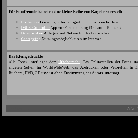
Für Fotofreunde habe ich eine kleine Reihe von Ratgebern erstellt
Hochstativ
Grundlagen für Fotografie mit etwas mehr Höhe
DSLR-Controller
App zur Fernsteuerung für
Canon-Kameras
Datenbanken
Anlegen und Nutzen für das Fotoarchiv
Geotagging
Nutzungsmöglichkeiten
im Internet
Das Kleingedruckte
Alle Fotos unterliegen dem
Urheberrecht
. Das Onlinestellen der Fotos un
anderen Seiten im WorldWideWeb, das Abdrucken oder Verbreiten in Zei
Büchern, DVD, CD usw. ist ohne Zustimmung des Autors untersagt.
Zur Übersicht
© Jan 